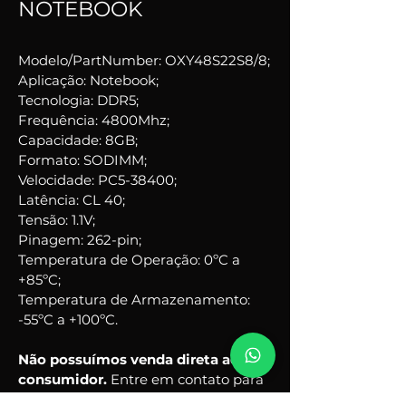
NOTEBOOK
Modelo/PartNumber: OXY48S22S8/8;
Aplicação: Notebook;
Tecnologia: DDR5;
Frequência: 4800Mhz;
Capacidade: 8GB;
Formato: SODIMM;
Velocidade: PC5-38400;
Latência: CL 40;
Tensão: 1.1V;
Pinagem: 262-pin;
Temperatura de Operação: 0ºC a 
+85ºC;
Temperatura de Armazenamento: 
-55ºC a +100ºC.
Não possuímos venda direta ao 
consumidor. 
Entre em contato para 
conhecer o revendedor mais 