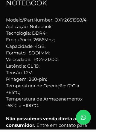
NOTEBOOK
Modelo/PartNumber: OXY26S19S8/4;
Aplicação: Notebook;
Tecnologia: DDR4;
Frequência: 2666Mhz;
Capacidade: 4GB;
Formato:  SODIMM;
Velocidade:  PC4-21300;
Latência: CL 19;
Tensão: 1.2V;
Pinagem: 260-pin;
Temperatura de Operação: 0ºC a 
+85ºC;
Temperatura de Armazenamento: 
-55ºC a +100ºC.
Não possuímos venda direta ao 
consumidor. 
Entre em contato para 
conhecer o revendedor mais 