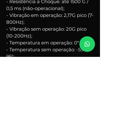
- Resistência a Choque: até 1500 G / 
0,5 ms (não-operacional);
- Vibração em operação: 2,17G pico (7-
800Hz);
- Vibração sem operação: 20G pico 
(10-200Hz);
- Temperatura em operação: 0º a 70º;
- Temperatura sem operação: -55º a 
95°;
- Suporte a tecnologia S.M.A.R.T, 
TRIM e Garbage Collection;
- Umidade operacional: 5% a 95%;
- ECC (Error Correction Code): 
Suporta LDPC.
Não possuímos venda direta ao 
consumidor.
 Entre em contato para 
conhecer o revendedor mais 
próximo.