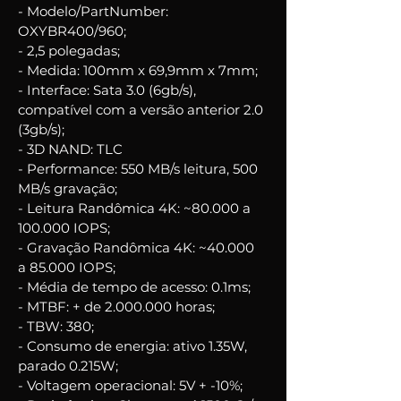
- Modelo/PartNumber: 
OXYBR400/960;
- 2,5 polegadas;
- Medida: 100mm x 69,9mm x 7mm;
- Interface: Sata 3.0 (6gb/s), 
compatível com a versão anterior 2.0 
(3gb/s);
- 3D NAND: TLC
- Performance: 550 MB/s leitura, 500 
MB/s gravação;
- Leitura Randômica 4K: ~80.000 a 
100.000 IOPS;
- Gravação Randômica 4K: ~40.000 
a 85.000 IOPS;
- Média de tempo de acesso: 0.1ms;
- MTBF: + de 2.000.000 horas;
- TBW: 380;
- Consumo de energia: ativo 1.35W, 
parado 0.215W;
- Voltagem operacional: 5V + -10%;