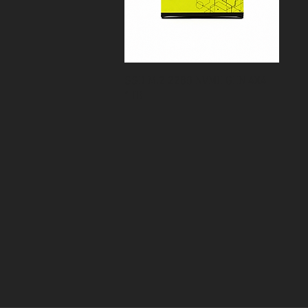
Visualização rápida
SSD M.2 2280 NVME GEN 4X4
1TB